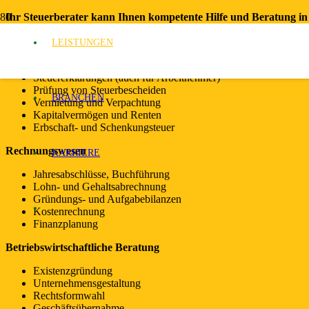
Ihr Steuerberater kann Ihnen kompetente Hilfe und Beratung in 
Steuerrechtliche Beratung
LEISTUNGEN
Steuerkonzepte
Steuererklärungen (auch für Arbeitnehmer)
Prüfung von Steuerbescheiden
BRANCHEN
Vermietung und Verpachtung
Kapitalvermögen und Renten
Erbschaft- und Schenkungsteuer
Rechnungswesen
KARRIERE
Jahresabschlüsse, Buchführung
Lohn- und Gehaltsabrechnung
Gründungs- und Aufgabebilanzen
Kostenrechnung
Finanzplanung
Betriebswirtschaftliche Beratung
Existenzgründung
Unternehmensgestaltung
Rechtsformwahl
Geschäftsübernahme